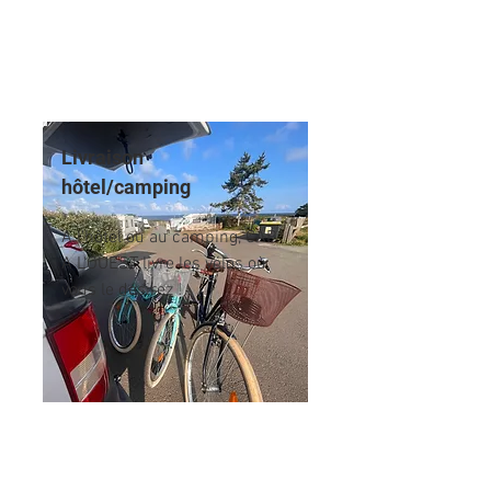
Livraison
hôtel/camping
A l'hôtel ou au camping, CAP
A L'OUEST livre les vélos où
vous le désirez !