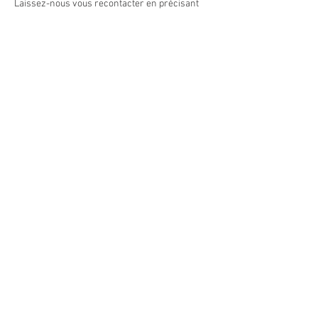
Laissez-nous vous recontacter en précisant
vos coordonnées ci-dessous :
Prénom
Nom de famille
E-mail
Téléphone
Envoyer